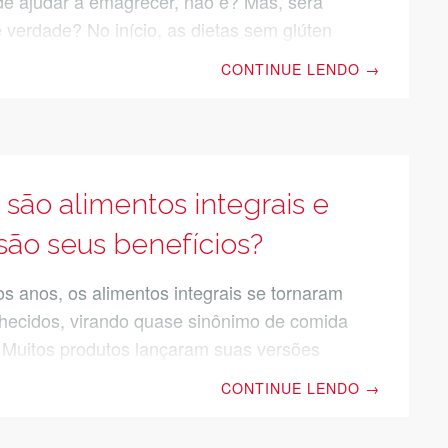
de ajudar a emagrecer, não é? Mas, será
é verdade? No início, as dietas sem glúten
estritas às pessoas com a doença celíaca,
CONTINUE LENDO
→
em alergia a essa substância. Contudo,
opularizaram nos últimos anos entre
em restrição alimentar, pela promessa de
 emagrecimento rápido. Mas, será mesmo
ten é esse grande vilão? Aprenda tudo o
são alimentos integrais e
precisa saber sobre as dietas baseadas na
são seus benefícios?
do
os anos, os alimentos integrais se tornaram
hecidos, virando quase sinônimo de comida
 Muitos produtos lançaram suas versões
s”, se posicionando como uma opção melhor
CONTINUE LENDO
→
a saúde. Mas, será que isso é verdade?
que os alimentos integrais têm de tão