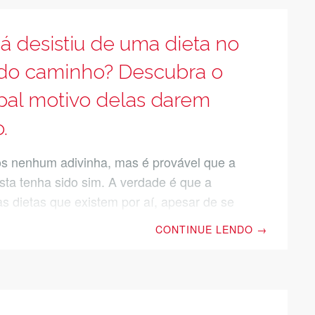
rdades sobre a dieta do limão e tirar todas
 para conseguir aplicá-la na sua rotina!
á desistiu de uma dieta no
 a leitura. Como fazer a
do caminho? Descubra o
ipal motivo delas darem
.
 nenhum adivinha, mas é provável que a
sta tenha sido sim. A verdade é que a
as dietas que existem por aí, apesar de se
ilagrosas, são repetitivas e sem graça. Tal
CONTINUE LENDO
→
lho franguinho com salada. Mas, e se fosse
se alimentar de forma mais saudável e
o corpo que você tanto deseja, sem precisar
 alimentos que você tanto gosta? Imagine