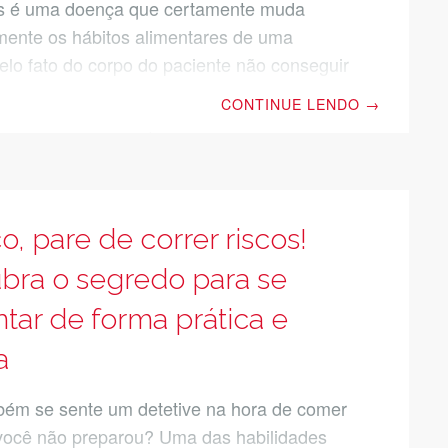
es é uma doença que certamente muda
ente os hábitos alimentares de uma
elo fato do corpo do paciente não conseguir
a mesma efetividade na ingestão dos
CONTINUE LENDO
→
 logo de cara você já pode colocar os
 que contém essa substância em alerta.
o é só isso. O açúcar também pode estar
 de outras formas e até em alimentos que
inamos do nosso cardápio semanal. Sendo
o, pare de correr riscos!
 você possui dúvidas sobre a alimentação
bra o segredo para se
éticos e deseja
tar de forma prática e
a
ém se sente um detetive na hora de comer
você não preparou? Uma das habilidades