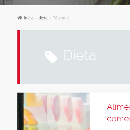
Início
dieta
Página 2
dieta
Alime
comer