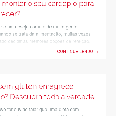
hor, mas não precisar abrir mão dos
montar o seu cardápio para
tos… Existe um segredo para
ecer?
 é um desejo comum de muita gente.
ando se trata da alimentação, muitas vezes
ado decidir as melhores opções de refeição,
eguir perder peso. Se você não tem
CONTINUE LENDO
→
nhecimento ou planejamento, na hora do
e fica difícil resistir aquela batata frita.
inimamente um cardápio semanal é
nte importante para você se organizar e
olhas mais conscientes. Descubra agora
 sem glúten emagrece
icas para você montar o seu cardápio para
? Descubra toda a verdade
 e comer melhor no dia a dia. Faça dos
eve ter ouvido falar que uma dieta sem