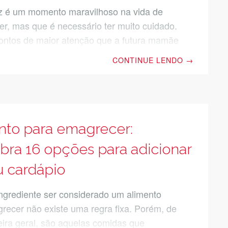
z é um momento maravilhoso na vida de
r, mas que é necessário ter muito cuidado.
ntos de maior atenção que a futura mamãe
é a sua alimentação. Manter uma
CONTINUE LENDO
→
ão saudável nesse período é fundamental
a gestação aconteça sem riscos à mãe e ao
do assim, confira agora algumas dicas
áveis para você montar um cardápio
para gestante! Conheça os nutrientes
nto para emagrecer:
áveis para a gestante O que toda a futura
bra 16 opções para adicionar
cisa entender é
u cardápio
ngrediente ser considerado um alimento
recer não existe uma regra fixa. Porém, de
ra geral, são aquelas comidas que