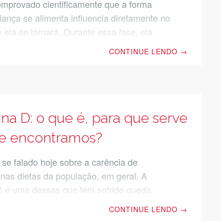
omprovado cientificamente que a forma
iança se alimenta influencia diretamente no
 ela se tornará. Durante essa fase, ela
e o paladar e hábitos alimentares que tem
CONTINUE LENDO
→
em toda a sua vida. Essas escolhas e
podem influenciar ou não no
imento de doenças, além de impactar na
sposição por experimentar novos alimentos.
é tão reforçado pelos especialistas a
na D: o que é, para que serve
de de uma alimentação infantil saudável.
e encontramos?
 não é nenhuma novidade. Ainda assim,
is encontram dificuldades em
 se falado hoje sobre a carência de
 nas dietas da população, em geral. A
D é uma dessas que tem sofrido queda.
lver esse problema, muita gente recorre a
CONTINUE LENDO
→
ação vitamínica, por conta própria mesmo.