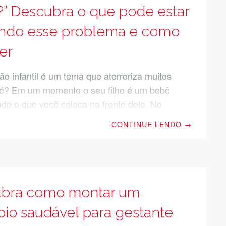
se eles são verdadeiros ou não. 1. É
?” Descubra o que pode estar
ndo esse problema e como
er
ão infantil é um tema que aterroriza muitos
 é? Em um momento o seu filho é um bebê
udo o que você coloca na frente dele. No
 já está crescido e já começa fazer suas
CONTINUE LENDO
→
scolhas. “Não quero”, cara feia, empurra o
ra, choro. Tais atitudes fazem parte do
 de todos que convivem com crianças em
lugar no mundo. Mas, quando isso acontece
todas as refeições, não tem como não ficar
bra como montar um
do. “Meu
pio saudável para gestante