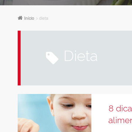
Início
dieta
dieta
8 dica
alimen