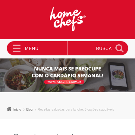
MENU
BUSCA
Pular para o conteúdo
Início
Blog
Receitas salgadas para lanche: 3 opções saudáveis