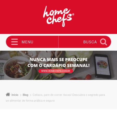
MENU
BUSCA
Pular para o conteúdo
Início
Blog
Celíaco, pare de correr riscos! Descubra o segredo para
se alimentar de forma prática e segura