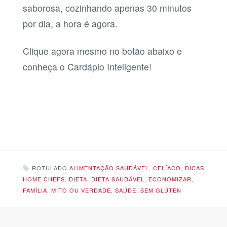
saborosa, cozinhando apenas 30 minutos
por dia, a hora é agora.
Clique agora mesmo no botão abaixo e
conheça o Cardápio Inteligente!
QUERO CONHECER O CARDÁPIO
INTELIGENTE AGORA!
ROTULADO
ALIMENTAÇÃO SAUDÁVEL
,
CELÍACO
,
DICAS
HOME CHEFS
,
DIETA
,
DIETA SAUDÁVEL
,
ECONOMIZAR
,
FAMÍLIA
,
MITO OU VERDADE
,
SAÚDE
,
SEM GLÚTEN