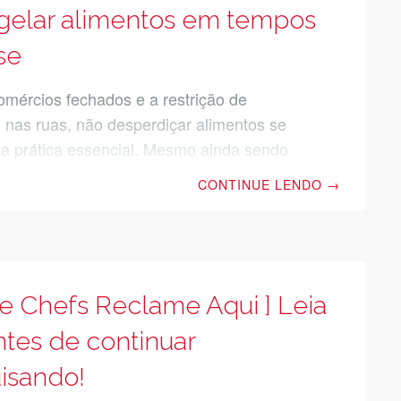
nto. Por isso, separamos aqui uma lista
gelar alimentos em tempos
se
mércios fechados e a restrição de
o nas ruas, não desperdiçar alimentos se
a prática essencial. Mesmo ainda sendo
ir aos supermercados, a ideia é que você
CONTINUE LENDO
→
frequência dessas visitas, não só se
ndo melhor para comprar, como também
ando menos comida em casa. Isso só é
se você souber armazenar e congelar
nte os alimentos que compra. Quanto
e Chefs Reclame Aqui ] Leia
 carne pode ficar na geladeira? Qual é a
ntes de continuar
rma de congelar marmitas? Quanto tempo
isando!