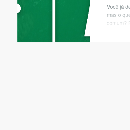
Você já d
mas o qu
comum? Po
15 milhõe
Reclame A
reputação
outro lug
reclamam 
empresas,
para que 