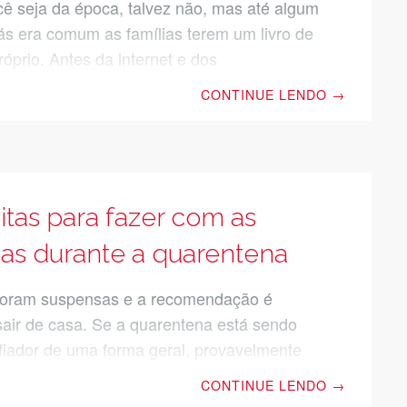
cê seja da época, talvez não, mas até algum
ás era comum as famílias terem um livro de
róprio. Antes da internet e dos
res e celulares se espalharem por aí, esse
CONTINUE LENDO
→
or jeito de agrupar as suas receitas
 Podiam ser recortes de revista, uma receita
 te passou anotada em uma folha de
as principalmente era onde ficavam as
de família. Hoje as coisas mudaram
itas para fazer com as
 Para obter uma inspiração do que preparar,
ças durante a quarentena
ssar
foram suspensas e a recomendação é
air de casa. Se a quarentena está sendo
fiador de uma forma geral, provavelmente
o o dobro para quem tem criança em casa.
CONTINUE LENDO
→
er com tanta energia e tempo sobrando?