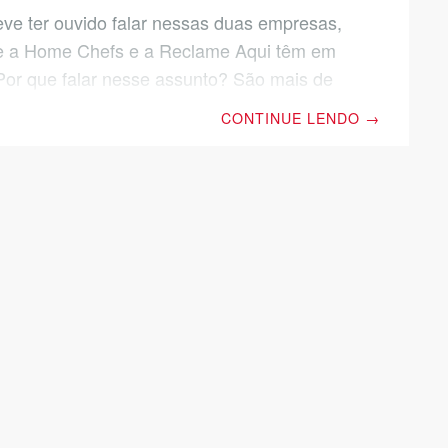
eve ter ouvido falar nessas duas empresas,
e a Home Chefs e a Reclame Aqui têm em
r que falar nesse assunto? São mais de
s de consumidores cadastrados no
CONTINUE LENDO
→
qui e a maioria deles procuram a
 da empresa no site antes de qualquer
ar. Muitos desses consumidores até
no site antes de procurar o SAC. Já as
 são mais de 120 mil na base de dados
você consulte a reputação e