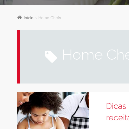
Início
Home Chefs
Home Ch
Dicas 
receit