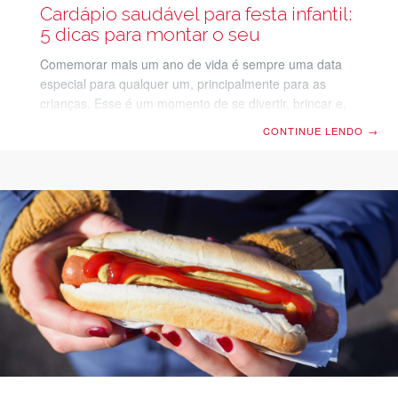
Cardápio saudável para festa infantil:
5 dicas para montar o seu
Comemorar mais um ano de vida é sempre uma data
especial para qualquer um, principalmente para as
crianças. Esse é um momento de se divertir, brincar e,
claro, comer também. O problema é que a tradição de
CONTINUE LENDO
→
festas infantis é que elas sejam regadas de comidas
açucaradas e gordurosas, que não são nada positivas à
saúde dos pequenos, o que preocupa muito os pais.
Mas, não precisa ser assim. Embora às vezes pareça
impossível preparar um cardápio saudável para festa
infantil, na verdade, com um