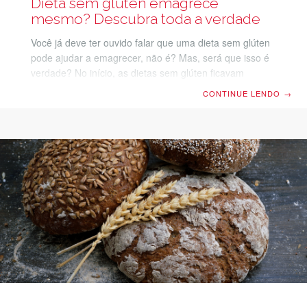
Dieta sem glúten emagrece
mesmo? Descubra toda a verdade
Você já deve ter ouvido falar que uma dieta sem glúten
pode ajudar a emagrecer, não é? Mas, será que isso é
verdade? No início, as dietas sem glúten ficavam
restritas às pessoas com a doença celíaca, que
CONTINUE LENDO
→
possuem alergia a essa substância. Contudo, elas se
popularizaram nos últimos anos entre pessoas sem
restrição alimentar, pela promessa de promover
emagrecimento rápido. Mas, será mesmo que o glúten
é esse grande vilão? Aprenda tudo o que você precisa
saber sobre as dietas baseadas na restrição do