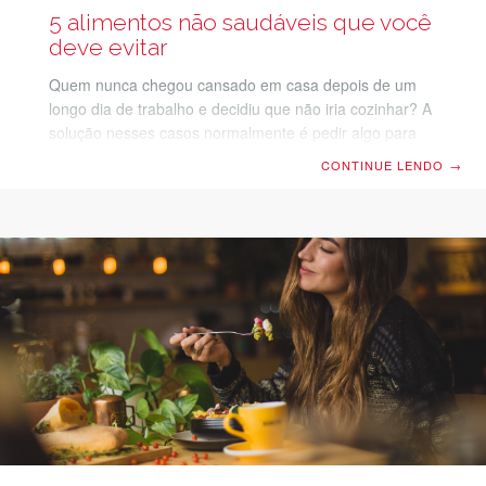
5 alimentos não saudáveis que você
deve evitar
Quem nunca chegou cansado em casa depois de um
longo dia de trabalho e decidiu que não iria cozinhar? A
solução nesses casos normalmente é pedir algo para
entregar em domicílio ou colocar aquela comida
CONTINUE LENDO
→
congelada no microondas, não é mesmo? Embora seja
uma opção prática, normalmente esse tipo de
alimentação rápida agrega uma série de alimentos não
saudáveis, que podem abalar a saúde da sua família.
Assim, o ideal é evitá-los ao máximo. Certamente você
já tem uma ideia de quais são estes alimentos,