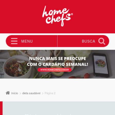
MENU
BUSCA
Pular para o conteúdo
Início
dieta saudável
Página 2