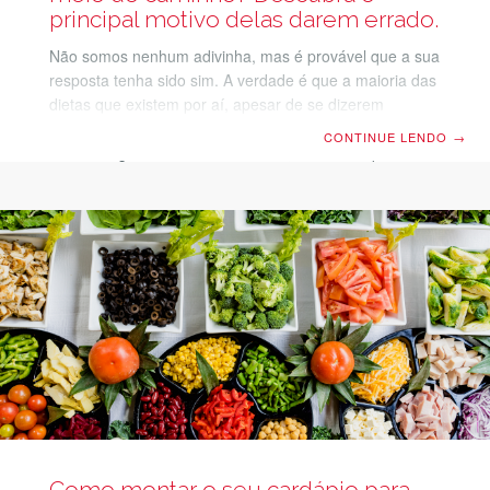
principal motivo delas darem errado.
Não somos nenhum adivinha, mas é provável que a sua
resposta tenha sido sim. A verdade é que a maioria das
dietas que existem por aí, apesar de se dizerem
milagrosas, são repetitivas e sem graça. Tal como o
CONTINUE LENDO
→
velho franguinho com salada. Mas, e se fosse possível
se alimentar de forma mais saudável e alcançar o corpo
que você tanto deseja, sem precisar cortar os alimentos
que você tanto gosta? Imagine comer melhor, mas não
precisar abrir mão dos carboidratos… Existe um
segredo para
Como montar o seu cardápio para