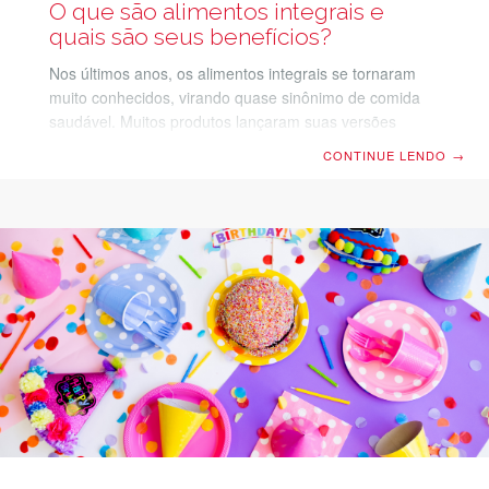
O que são alimentos integrais e
quais são seus benefícios?
Nos últimos anos, os alimentos integrais se tornaram
muito conhecidos, virando quase sinônimo de comida
saudável. Muitos produtos lançaram suas versões
“integrais”, se posicionando como uma opção melhor
CONTINUE LENDO
→
para a sua saúde. Mas, será que isso é verdade? Afinal,
o que os alimentos integrais têm de tão positivo? Nesse
texto, você irá entender o que são os alimentos
integrais, se eles são benéficos para a sua saúde e
também desvendar alguns mitos sobre esse grupo
alimentar. Acompanhe a leitura! Alimento integral: o
que é?