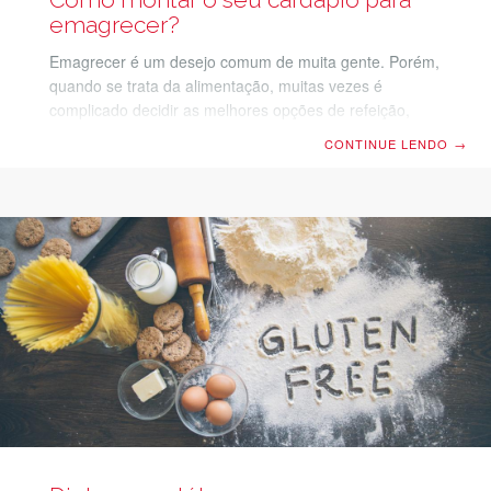
emagrecer?
Emagrecer é um desejo comum de muita gente. Porém,
quando se trata da alimentação, muitas vezes é
complicado decidir as melhores opções de refeição,
para conseguir perder peso. Se você não tem nenhum
CONTINUE LENDO
→
conhecimento ou planejamento, na hora do self service
fica difícil resistir aquela batata frita. Montar
minimamente um cardápio semanal é extremamente
importante para você se organizar e fazer escolhas
mais conscientes. Descubra agora algumas dicas para
você montar o seu cardápio para emagrecer e comer
melhor no dia a dia. Faça dos