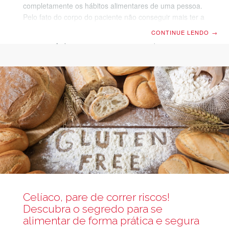
completamente os hábitos alimentares de uma pessoa.
Pelo fato do corpo do paciente não conseguir mais ter a
mesma efetividade na ingestão dos açúcares, logo de
CONTINUE LENDO
→
cara você já pode colocar os alimentos que contém
essa substância em alerta. Porém, não é só isso. O
açúcar também pode estar escondido de outras formas
e até em alimentos que nem imaginamos do nosso
cardápio semanal. Sendo assim, se você possui dúvidas
sobre a alimentação para diabéticos e deseja
Celíaco, pare de correr riscos!
Descubra o segredo para se
alimentar de forma prática e segura