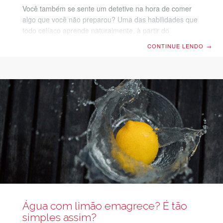
Você também se sente um detetive na hora de comer
algo que você não preparou? Uma das habilidades que
todo celíaco aprende naturalmente, à partir do
momento que descobre a sua condição, é a da
CONTINUE LENDO
→
investigação. Antes de dar qualquer mordida, é preciso
ter a mais absoluta certeza de que o que você vai
engolir não contém glúten, para não passar mal. Por
mais que isso vá se tornando parte da rotina com o
tempo, não deixa de ser chato para caramba, não é?
Comer
Água com limão emagrece? É tão
simples assim?