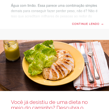
Água com limão. Essa parece uma combinação simples
demais para conseguir fazer perder peso, não é? Não é
isso que acreditam milhares de pessoas ao redor do
mundo, que são adeptos desta dieta. A proposta é
CONTINUE LENDO
→
simples: beber um copo de água com limão algumas
vezes na semana. Mas, será que funciona mesmo?
Neste texto, você vai descobrir os mitos e verdades
sobre a dieta do limão e tirar todas as dúvidas para
conseguir aplicá-la na sua rotina! Acompanhe a leitura.
Como fazer a
Você já desistiu de uma dieta no
meio do caminho? Descubra o