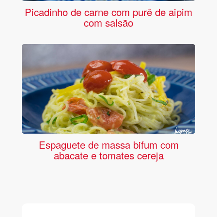
Picadinho de carne com purê de aipim
com salsão
Espaguete de massa bifum com
abacate e tomates cereja