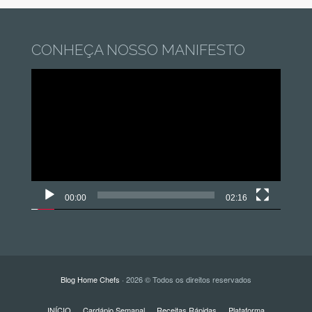
CONHEÇA NOSSO MANIFESTO
Tocador
de
vídeo
00:00
02:16
Blog Home Chefs
· 2026 © Todos os direitos reservados
INÍCIO
Cardápio Semanal
Receitas Rápidas
Plataforma