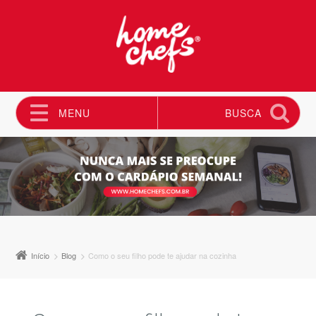
MENU
BUSCA
Pular para o conteúdo
Início
Blog
Como o seu filho pode te ajudar na cozinha