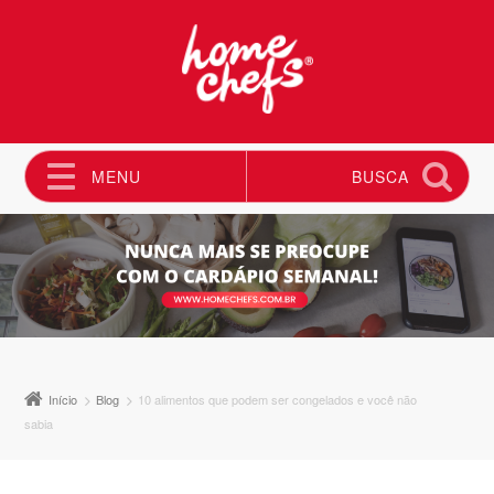
MENU
BUSCA
Pular para o conteúdo
Início
Blog
10 alimentos que podem ser congelados e você não
sabia