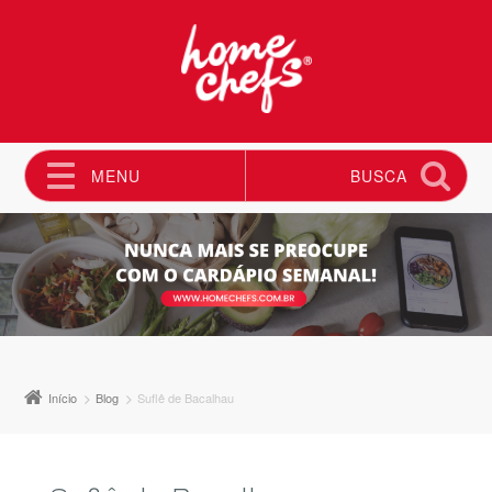
MENU
BUSCA
Pular para o conteúdo
Início
Blog
Suflê de Bacalhau