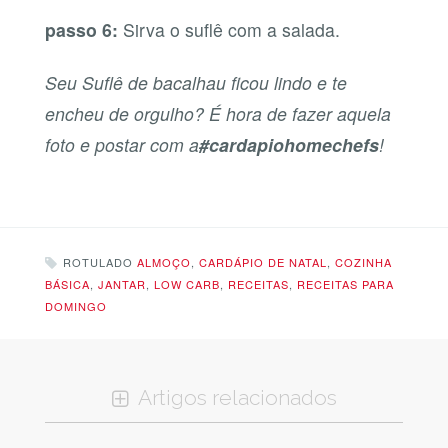
passo 6:
Sirva o suflê com a salada.
Seu Suflê de bacalhau ficou lindo e te
encheu de orgulho? É hora de fazer aquela
foto e postar com a
#cardapiohomechefs
!
ROTULADO
ALMOÇO
,
CARDÁPIO DE NATAL
,
COZINHA
BÁSICA
,
JANTAR
,
LOW CARB
,
RECEITAS
,
RECEITAS PARA
DOMINGO
Artigos relacionados