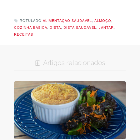
ROTULADO
ALIMENTAÇÃO SAUDÁVEL
,
ALMOÇO
,
COZINHA BÁSICA
,
DIETA
,
DIETA SAUDÁVEL
,
JANTAR
,
RECEITAS
Artigos relacionados